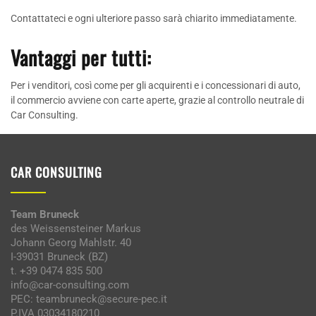
Contattateci e ogni ulteriore passo sarà chiarito immediatamente.
Vantaggi per tutti:
Per i venditori, così come per gli acquirenti e i concessionari di auto,
il commercio avviene con carte aperte, grazie al controllo neutrale di
Car Consulting.
CAR CONSULTING
Team Bruneck
des Weissensteiner Markus
Johann Georg Mahlstr. 40
I-39031 Bruneck (BZ)
t. +39 0474 835 500
info@car-consulting.com
PEC: teambruneck@secure-pec.it
P.IVA 03034180210