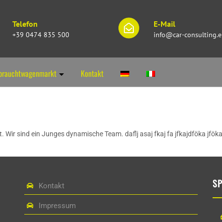
Telefon
E-Mail
+39 0474 835 500
info@car-consulting.
brauchtwagenmarkt
Kontakt
. Wir sind ein Junges dynamische Team. daflj asaj fkaj fa jfkajdföka jfök
S
Kontakt
Impressum