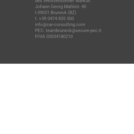
des Weissensteiner Markus
Johann Georg Mahlstr. 40
I-39031 Bruneck (BZ)
t. +39 0474 835 500
info@car-consulting.com
PEC: teambruneck@secure-pec.it
P.IVA 03034180210