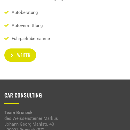
Autoberatung
Autovermittlung
Fuhrparkübernahme
WEITER
CAR CONSULTING
Team Bruneck
des Weissensteiner Markus
Johann Georg Mahlstr. 40
I-39031 Bruneck (BZ)