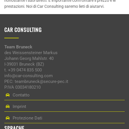
nonostante i suoi difetti. È importante confrontare il prezzo e le
prestazioni. Noi di Car Consulting saremo lieti di aiutarvi.
CAR CONSULTING
Team Bruneck
des Weissensteiner Markus
Johann Georg Mahlstr. 40
I-39031 Bruneck (BZ)
t. +39 0474 835 500
info@car-consulting.com
PEC: teambruneck@secure-pec.it
P.IVA 03034180210
Contatto
Imprint
Protezione Dati
SPRACHE