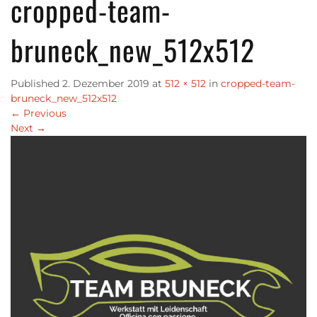
cropped-team-
bruneck_new_512x512
Published
2. Dezember 2019
at
512 × 512
in
cropped-team-
bruneck_new_512x512
←
Previous
Next
→